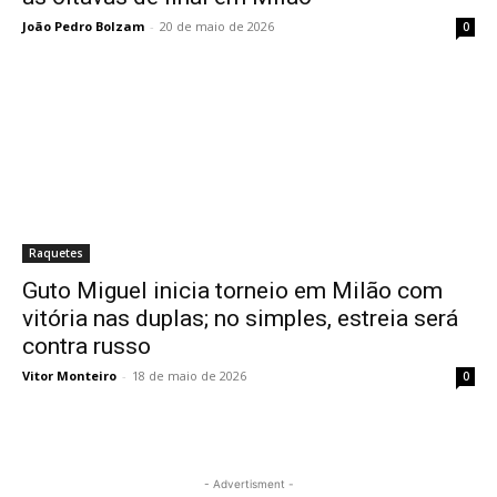
João Pedro Bolzam
-
20 de maio de 2026
0
Raquetes
Guto Miguel inicia torneio em Milão com
vitória nas duplas; no simples, estreia será
contra russo
Vitor Monteiro
-
18 de maio de 2026
0
- Advertisment -