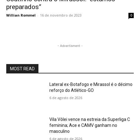
preparados”
Willian Rommel
-
16 de novembro de 2023
0
- Advertisment -
MOST READ
Lateral ex-Botafogo e Mirassol é o décimo
reforço do Atlético-GO
6 de agosto de 2026
Vila Vôlei vence na estreia da Superliga C
feminina; Ace e CAMV ganham no
masculino
6 de agosto de 2026