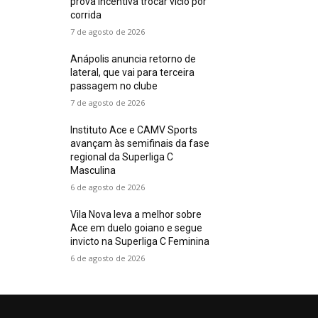
prova incentiva trocar vício por
corrida
7 de agosto de 2026
Anápolis anuncia retorno de
lateral, que vai para terceira
passagem no clube
7 de agosto de 2026
Instituto Ace e CAMV Sports
avançam às semifinais da fase
regional da Superliga C
Masculina
6 de agosto de 2026
Vila Nova leva a melhor sobre
Ace em duelo goiano e segue
invicto na Superliga C Feminina
6 de agosto de 2026