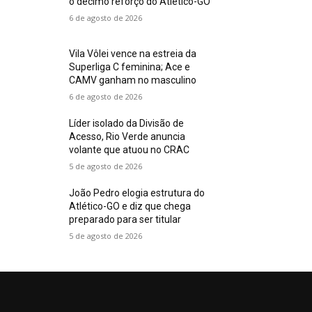
o décimo reforço do Atlético-GO
6 de agosto de 2026
Vila Vôlei vence na estreia da
Superliga C feminina; Ace e
CAMV ganham no masculino
6 de agosto de 2026
Líder isolado da Divisão de
Acesso, Rio Verde anuncia
volante que atuou no CRAC
5 de agosto de 2026
João Pedro elogia estrutura do
Atlético-GO e diz que chega
preparado para ser titular
5 de agosto de 2026