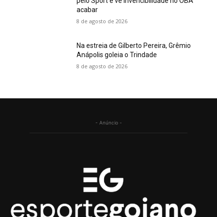
pelo Sport e vê invencibilidade no OBA
acabar
8 de agosto de 2026
Na estreia de Gilberto Pereira, Grêmio
Anápolis goleia o Trindade
8 de agosto de 2026
- Anúncio -