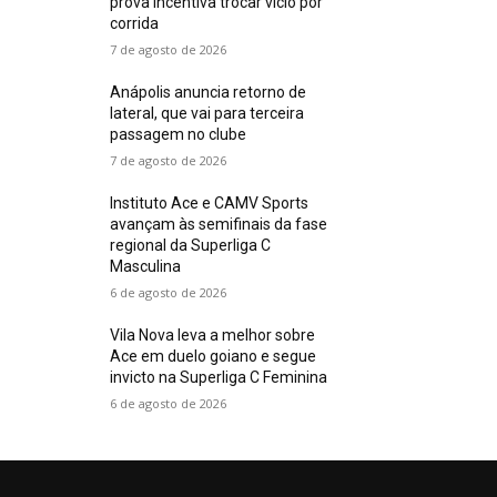
prova incentiva trocar vício por
corrida
7 de agosto de 2026
Anápolis anuncia retorno de
lateral, que vai para terceira
passagem no clube
7 de agosto de 2026
Instituto Ace e CAMV Sports
avançam às semifinais da fase
regional da Superliga C
Masculina
6 de agosto de 2026
Vila Nova leva a melhor sobre
Ace em duelo goiano e segue
invicto na Superliga C Feminina
6 de agosto de 2026