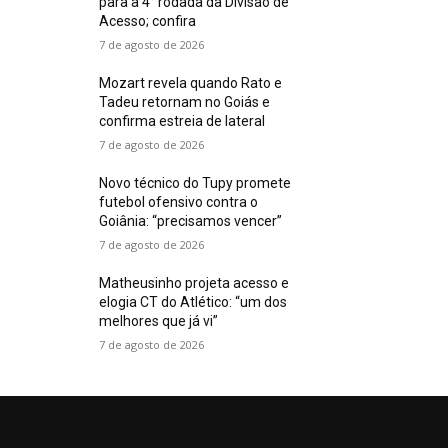
para a 4° rodada da Divisão de
Acesso; confira
7 de agosto de 2026
Mozart revela quando Rato e
Tadeu retornam no Goiás e
confirma estreia de lateral
7 de agosto de 2026
Novo técnico do Tupy promete
futebol ofensivo contra o
Goiânia: “precisamos vencer”
7 de agosto de 2026
Matheusinho projeta acesso e
elogia CT do Atlético: “um dos
melhores que já vi”
7 de agosto de 2026