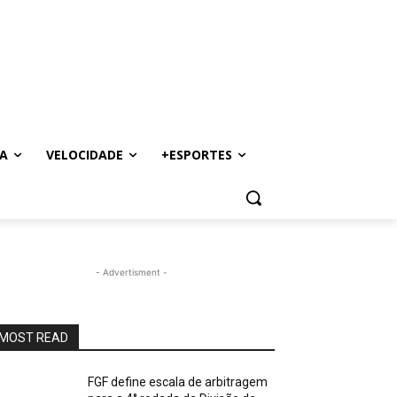
A
VELOCIDADE
+ESPORTES
- Advertisment -
MOST READ
FGF define escala de arbitragem