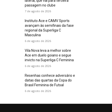
lateral, que vai para terceira
passagem no clube
7 de agosto de 2026
Instituto Ace e CAMV Sports
avançam às semifinais da fase
regional da Superliga C
Masculina
6 de agosto de 2026
Vila Nova leva a melhor sobre
Ace em duelo goiano e segue
invicto na Superliga C Feminina
6 de agosto de 2026
Resenhas conhece adversário e
datas das quartas da Copa do
Brasil Feminina de Futsal
6 de agosto de 2026