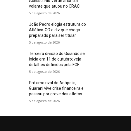
Acesso, Rio Verde anuncia
volante que atuou no CRAC
5 de agosto de 2026
João Pedro elogia estrutura do
Atlético-GO e diz que chega
preparado para ser titular
5 de agosto de 2026
Terceira divisão do Goianão se
inicia em 11 de outubro; veja
detalhes definidos pela FGF
5 de agosto de 2026
Próximo rival do Anápolis,
Guarani vive crise financeira e
passou por greve dos atletas
5 de agosto de 2026