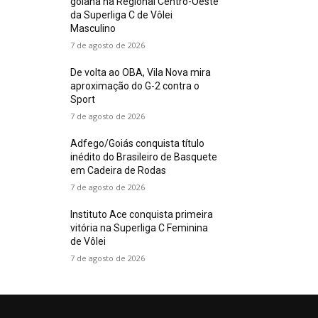
goiana na Regional Centro-Oeste
da Superliga C de Vôlei
Masculino
7 de agosto de 2026
De volta ao OBA, Vila Nova mira
aproximação do G-2 contra o
Sport
7 de agosto de 2026
Adfego/Goiás conquista título
inédito do Brasileiro de Basquete
em Cadeira de Rodas
7 de agosto de 2026
Instituto Ace conquista primeira
vitória na Superliga C Feminina
de Vôlei
7 de agosto de 2026