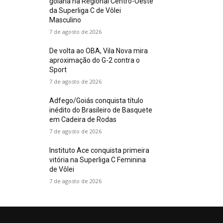
goiana na Regional Centro-Oeste
da Superliga C de Vôlei
Masculino
7 de agosto de 2026
De volta ao OBA, Vila Nova mira
aproximação do G-2 contra o
Sport
7 de agosto de 2026
Adfego/Goiás conquista título
inédito do Brasileiro de Basquete
em Cadeira de Rodas
7 de agosto de 2026
Instituto Ace conquista primeira
vitória na Superliga C Feminina
de Vôlei
7 de agosto de 2026