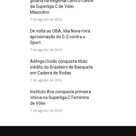
goiana na Regional Centro-Oeste
da Superliga C de Vôlei
Masculino
7 de agosto de 2026
De volta ao OBA, Vila Nova mira
aproximação do G-2 contra o
Sport
7 de agosto de 2026
Adfego/Goiás conquista título
inédito do Brasileiro de Basquete
em Cadeira de Rodas
7 de agosto de 2026
Instituto Ace conquista primeira
vitória na Superliga C Feminina
de Vôlei
7 de agosto de 2026