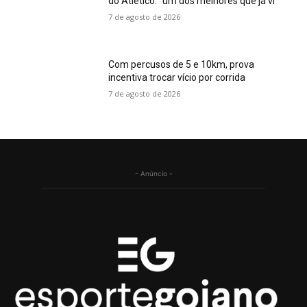
do Atlético: “um dos melhores que já vi”
7 de agosto de 2026
Com percusos de 5 e 10km, prova
incentiva trocar vício por corrida
7 de agosto de 2026
- Anúncio -