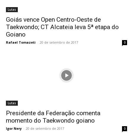
Lutas
Goiás vence Open Centro-Oeste de
Taekwondo; CT Alcateia leva 5ª etapa do
Goiano
Rafael Tomazeti
-
20 de setembro de 2017
0
Lutas
Presidente da Federação comenta
momento do Taekwondo goiano
Igor Nery
-
20 de setembro de 2017
0