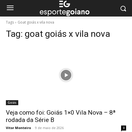
Tags
Goat goiás x vila nova
Tag:
goat goiás x vila nova
Goiás
Veja como foi: Goiás 1×0 Vila Nova – 8ª
rodada da Série B
Vitor Monteiro
-
9 de maio de 2026
0