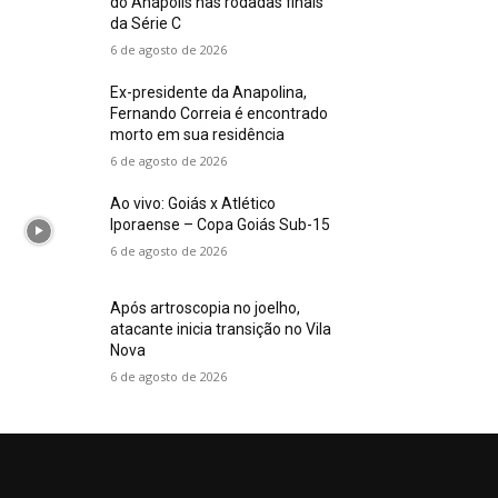
do Anápolis nas rodadas finais
da Série C
6 de agosto de 2026
Ex-presidente da Anapolina,
Fernando Correia é encontrado
morto em sua residência
6 de agosto de 2026
Ao vivo: Goiás x Atlético
Iporaense – Copa Goiás Sub-15
6 de agosto de 2026
Após artroscopia no joelho,
atacante inicia transição no Vila
Nova
6 de agosto de 2026