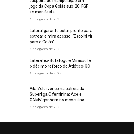
suspeita de manipulação em
jogo da Copa Goiás sub-20; FGF
se manifesta
6 de agosto de 2026
Lateral garante estar pronto para
estrear e mira acesso: “Escolhi vir
para o Goiás”
6 de agosto de 2026
Lateral ex-Botafogo e Mirassol é
o décimo reforço do Atlético-GO
6 de agosto de 2026
Vila Vôlei vence na estreia da
Superliga C feminina; Ace e
CAMV ganham no masculino
6 de agosto de 2026