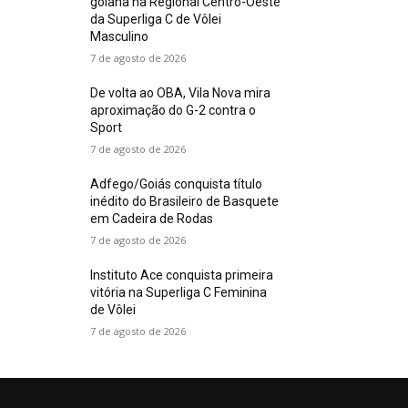
goiana na Regional Centro-Oeste
da Superliga C de Vôlei
Masculino
7 de agosto de 2026
De volta ao OBA, Vila Nova mira
aproximação do G-2 contra o
Sport
7 de agosto de 2026
Adfego/Goiás conquista título
inédito do Brasileiro de Basquete
em Cadeira de Rodas
7 de agosto de 2026
Instituto Ace conquista primeira
vitória na Superliga C Feminina
de Vôlei
7 de agosto de 2026