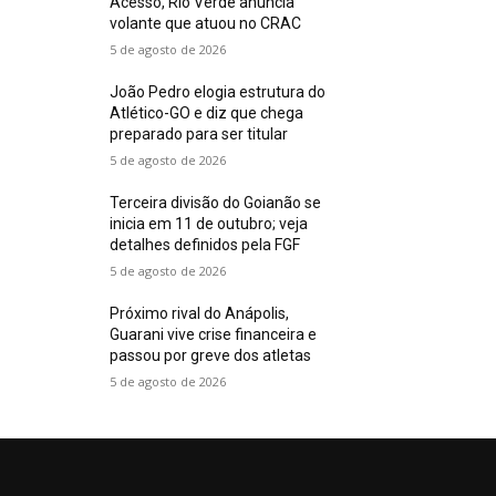
Acesso, Rio Verde anuncia
volante que atuou no CRAC
5 de agosto de 2026
João Pedro elogia estrutura do
Atlético-GO e diz que chega
preparado para ser titular
5 de agosto de 2026
Terceira divisão do Goianão se
inicia em 11 de outubro; veja
detalhes definidos pela FGF
5 de agosto de 2026
Próximo rival do Anápolis,
Guarani vive crise financeira e
passou por greve dos atletas
5 de agosto de 2026