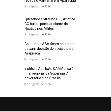
recebe o Pantanal em Aparecida
8 de agosto de 2026
Querendo entrar no G-6, Atlético-
GO busca pontuar diante do
Náutico nos Aflitos
8 de agosto de 2026
Goiatuba e ASA ficam no zero e
deixam decisão do acesso para
Arapiraca
8 de agosto de 2026
Instituto Ace bate CAMV e vai à
final regional da Superliga C;
adversário é de Brasília
8 de agosto de 2026