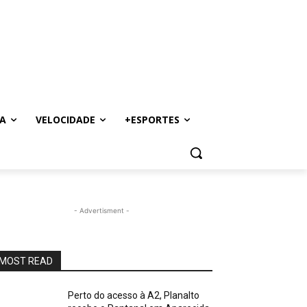
A
VELOCIDADE
+ESPORTES
- Advertisment -
MOST READ
Perto do acesso à A2, Planalto