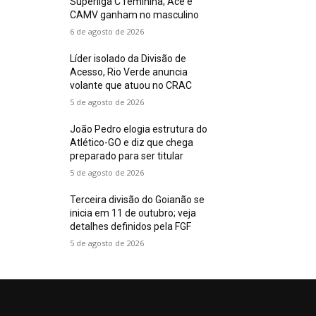
Superliga C feminina; Ace e
CAMV ganham no masculino
6 de agosto de 2026
Líder isolado da Divisão de
Acesso, Rio Verde anuncia
volante que atuou no CRAC
5 de agosto de 2026
João Pedro elogia estrutura do
Atlético-GO e diz que chega
preparado para ser titular
5 de agosto de 2026
Terceira divisão do Goianão se
inicia em 11 de outubro; veja
detalhes definidos pela FGF
5 de agosto de 2026