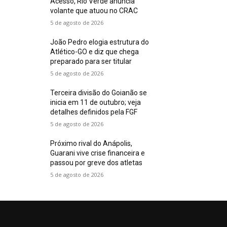
Acesso, Rio Verde anuncia
volante que atuou no CRAC
5 de agosto de 2026
João Pedro elogia estrutura do
Atlético-GO e diz que chega
preparado para ser titular
5 de agosto de 2026
Terceira divisão do Goianão se
inicia em 11 de outubro; veja
detalhes definidos pela FGF
5 de agosto de 2026
Próximo rival do Anápolis,
Guarani vive crise financeira e
passou por greve dos atletas
5 de agosto de 2026