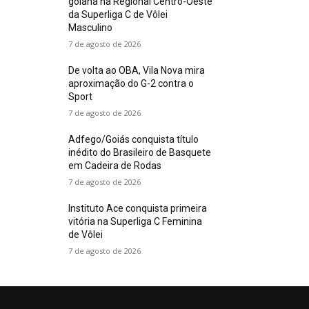
goiana na Regional Centro-Oeste
da Superliga C de Vôlei
Masculino
7 de agosto de 2026
De volta ao OBA, Vila Nova mira
aproximação do G-2 contra o
Sport
7 de agosto de 2026
Adfego/Goiás conquista título
inédito do Brasileiro de Basquete
em Cadeira de Rodas
7 de agosto de 2026
Instituto Ace conquista primeira
vitória na Superliga C Feminina
de Vôlei
7 de agosto de 2026