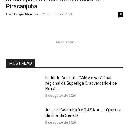
Piracanjuba
Luiz Felipe Mendes
-
21 de julho de 2023
0
- Advertisment -
MOST READ
Instituto Ace bate CAMV e vai à final
regional da Superliga C; adversário é de
Brasília
8 de agosto de 2026
Ao vivo: Goiatuba 0 x 0 ASA-AL – Quartas
de final da Série D
8 de agosto de 2026