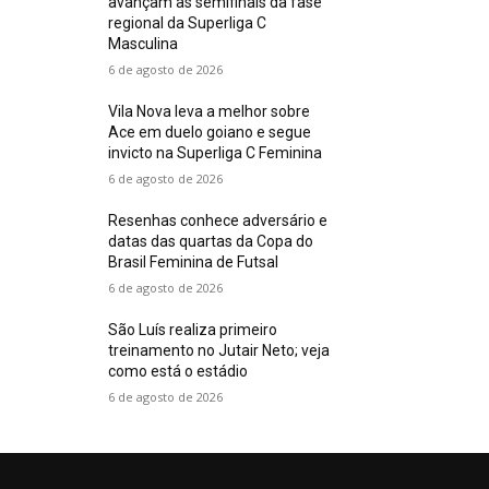
avançam às semifinais da fase
regional da Superliga C
Masculina
6 de agosto de 2026
Vila Nova leva a melhor sobre
Ace em duelo goiano e segue
invicto na Superliga C Feminina
6 de agosto de 2026
Resenhas conhece adversário e
datas das quartas da Copa do
Brasil Feminina de Futsal
6 de agosto de 2026
São Luís realiza primeiro
treinamento no Jutair Neto; veja
como está o estádio
6 de agosto de 2026