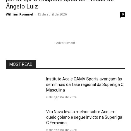
Ângelo Luiz
Willian Rommel
-
15 de abril de 2026
0
- Advertisment -
MOST READ
Instituto Ace e CAMV Sports avançam às
semifinais da fase regional da Superliga C
Masculina
6 de agosto de 2026
Vila Nova leva a melhor sobre Ace em
duelo goiano e segue invicto na Superliga
C Feminina
6 de agosto de 2026