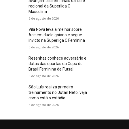
avançam às semifinais da fase
regional da Superliga C
Masculina
6 de agosto de 2026
Vila Nova leva a melhor sobre
Ace em duelo goiano e segue
invicto na Superliga C Feminina
6 de agosto de 2026
Resenhas conhece adversário e
datas das quartas da Copa do
Brasil Feminina de Futsal
6 de agosto de 2026
São Luís realiza primeiro
treinamento no Jutair Neto; veja
como está o estádio
6 de agosto de 2026