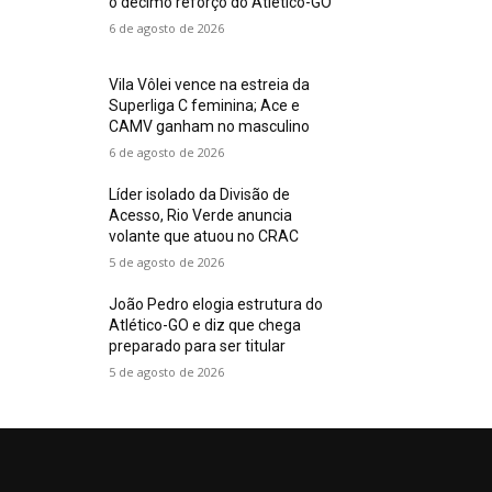
o décimo reforço do Atlético-GO
6 de agosto de 2026
Vila Vôlei vence na estreia da
Superliga C feminina; Ace e
CAMV ganham no masculino
6 de agosto de 2026
Líder isolado da Divisão de
Acesso, Rio Verde anuncia
volante que atuou no CRAC
5 de agosto de 2026
João Pedro elogia estrutura do
Atlético-GO e diz que chega
preparado para ser titular
5 de agosto de 2026