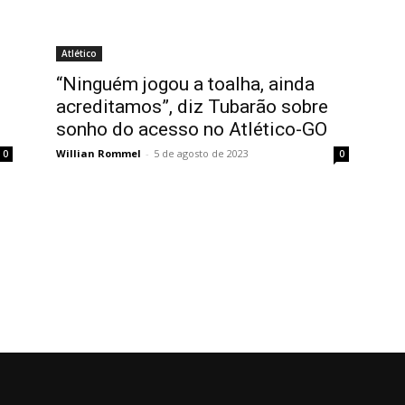
Atlético
“Ninguém jogou a toalha, ainda
acreditamos”, diz Tubarão sobre
sonho do acesso no Atlético-GO
Willian Rommel
-
5 de agosto de 2023
0
0