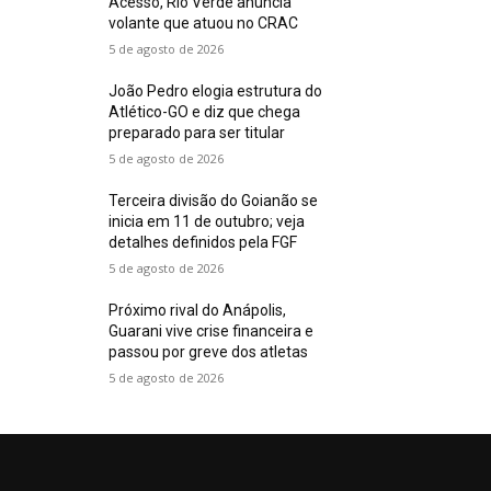
Acesso, Rio Verde anuncia
volante que atuou no CRAC
5 de agosto de 2026
João Pedro elogia estrutura do
Atlético-GO e diz que chega
preparado para ser titular
5 de agosto de 2026
Terceira divisão do Goianão se
inicia em 11 de outubro; veja
detalhes definidos pela FGF
5 de agosto de 2026
Próximo rival do Anápolis,
Guarani vive crise financeira e
passou por greve dos atletas
5 de agosto de 2026