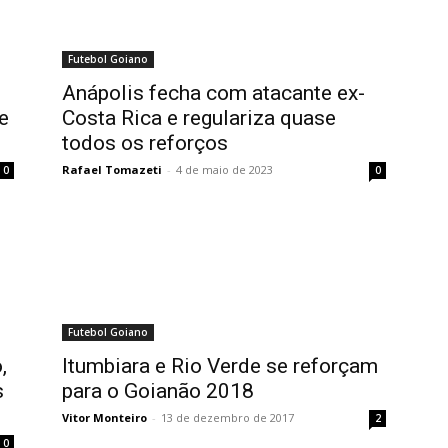
Futebol Goiano
Anápolis fecha com atacante ex-
e
Costa Rica e regulariza quase
todos os reforços
Rafael Tomazeti
-
4 de maio de 2023
0
0
Futebol Goiano
,
Itumbiara e Rio Verde se reforçam
s
para o Goianão 2018
Vitor Monteiro
-
13 de dezembro de 2017
2
0