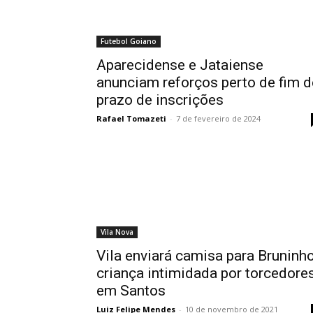
Futebol Goiano
Aparecidense e Jataiense
anunciam reforços perto de fim d
prazo de inscrições
Rafael Tomazeti
-
7 de fevereiro de 2024
Vila Nova
Vila enviará camisa para Bruninho
criança intimidada por torcedore
em Santos
Luiz Felipe Mendes
-
10 de novembro de 2021