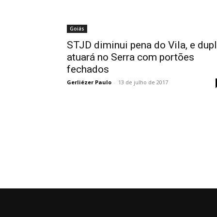
Goiás
STJD diminui pena do Vila, e dup
atuará no Serra com portões
fechados
Gerliézer Paulo
-
13 de julho de 2017