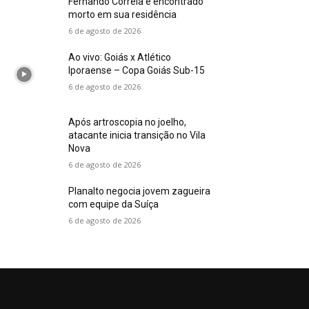
Fernando Correia é encontrado
morto em sua residência
6 de agosto de 2026
Ao vivo: Goiás x Atlético
Iporaense – Copa Goiás Sub-15
6 de agosto de 2026
Após artroscopia no joelho,
atacante inicia transição no Vila
Nova
6 de agosto de 2026
Planalto negocia jovem zagueira
com equipe da Suíça
6 de agosto de 2026