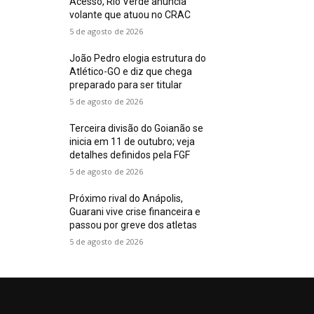
Acesso, Rio Verde anuncia
volante que atuou no CRAC
5 de agosto de 2026
João Pedro elogia estrutura do
Atlético-GO e diz que chega
preparado para ser titular
5 de agosto de 2026
Terceira divisão do Goianão se
inicia em 11 de outubro; veja
detalhes definidos pela FGF
5 de agosto de 2026
Próximo rival do Anápolis,
Guarani vive crise financeira e
passou por greve dos atletas
5 de agosto de 2026