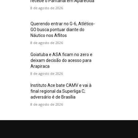
recebe o Pantanal em Aparecida
8 de agosto de 2026
Querendo entrar no G-6, Atlético-
GO busca pontuar diante do
Náutico nos Aflitos
8 de agosto de 2026
Goiatuba e ASA ficam no zero e
deixam decisão do acesso para
Arapiraca
8 de agosto de 2026
Instituto Ace bate CAMV e vai à
final regional da Superliga C;
adversário é de Brasília
8 de agosto de 2026