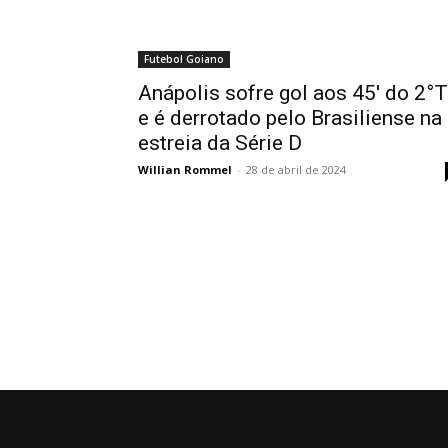
Futebol Goiano
Anápolis sofre gol aos 45′ do 2°T
e é derrotado pelo Brasiliense na
estreia da Série D
Willian Rommel
-
28 de abril de 2024