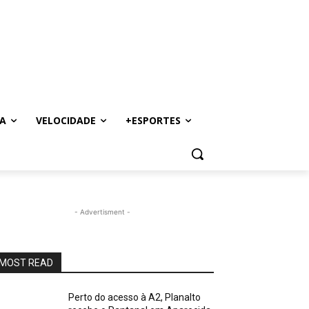
A
VELOCIDADE
+ESPORTES
- Advertisment -
MOST READ
Perto do acesso à A2, Planalto