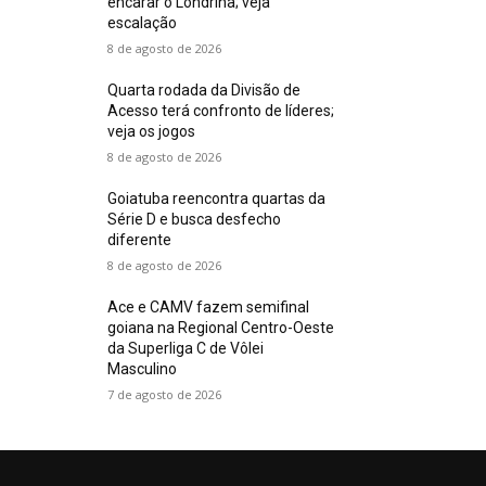
encarar o Londrina; veja
escalação
8 de agosto de 2026
Quarta rodada da Divisão de
Acesso terá confronto de líderes;
veja os jogos
8 de agosto de 2026
Goiatuba reencontra quartas da
Série D e busca desfecho
diferente
8 de agosto de 2026
Ace e CAMV fazem semifinal
goiana na Regional Centro-Oeste
da Superliga C de Vôlei
Masculino
7 de agosto de 2026