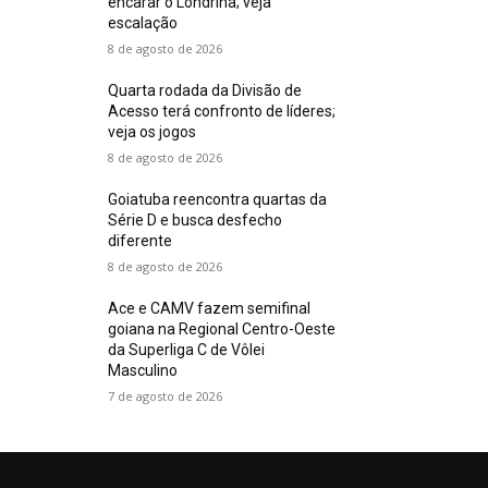
encarar o Londrina; veja
escalação
8 de agosto de 2026
Quarta rodada da Divisão de
Acesso terá confronto de líderes;
veja os jogos
8 de agosto de 2026
Goiatuba reencontra quartas da
Série D e busca desfecho
diferente
8 de agosto de 2026
Ace e CAMV fazem semifinal
goiana na Regional Centro-Oeste
da Superliga C de Vôlei
Masculino
7 de agosto de 2026