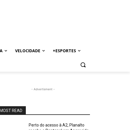
A
VELOCIDADE
+ESPORTES
- Advertisment -
MOST READ
Perto do acesso à A2, Planalto