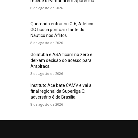
recebe o Pantanal em Aparecida
8 de agosto de 2026
Querendo entrar no G-6, Atlético-
GO busca pontuar diante do
Náutico nos Aflitos
8 de agosto de 2026
Goiatuba e ASA ficam no zero e
deixam decisão do acesso para
Arapiraca
8 de agosto de 2026
Instituto Ace bate CAMV e vai à
final regional da Superliga C;
adversário é de Brasília
8 de agosto de 2026