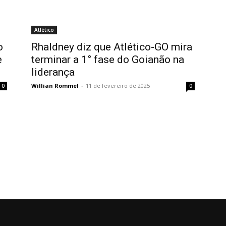
Atlético
o
Rhaldney diz que Atlético-GO mira
e
terminar a 1° fase do Goianão na
liderança
Willian Rommel
-
11 de fevereiro de 2025
0
0