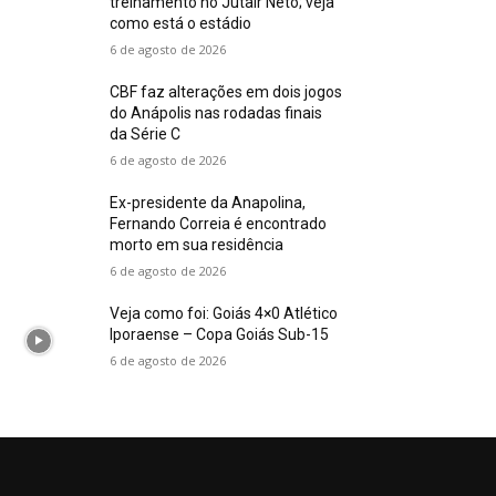
treinamento no Jutair Neto; veja
como está o estádio
6 de agosto de 2026
CBF faz alterações em dois jogos
do Anápolis nas rodadas finais
da Série C
6 de agosto de 2026
Ex-presidente da Anapolina,
Fernando Correia é encontrado
morto em sua residência
6 de agosto de 2026
Veja como foi: Goiás 4×0 Atlético
Iporaense – Copa Goiás Sub-15
6 de agosto de 2026