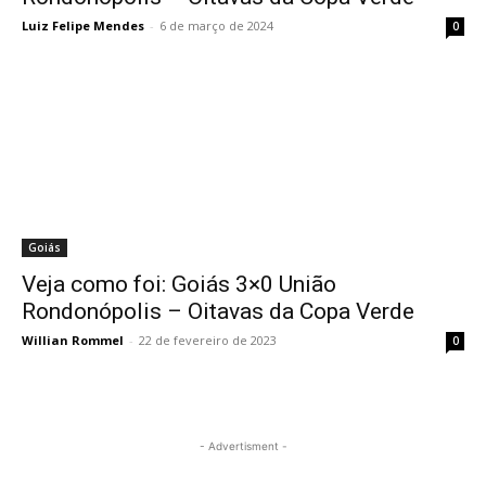
Luiz Felipe Mendes
-
6 de março de 2024
0
Goiás
Veja como foi: Goiás 3×0 União
Rondonópolis – Oitavas da Copa Verde
Willian Rommel
-
22 de fevereiro de 2023
0
- Advertisment -