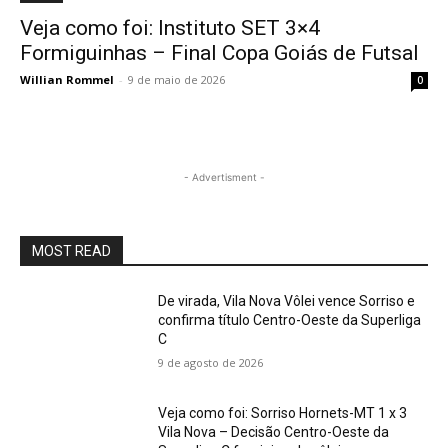
Veja como foi: Instituto SET 3×4
Formiguinhas – Final Copa Goiás de Futsal
Willian Rommel
-
9 de maio de 2026
0
- Advertisment -
MOST READ
De virada, Vila Nova Vôlei vence Sorriso e
confirma título Centro-Oeste da Superliga
C
9 de agosto de 2026
Veja como foi: Sorriso Hornets-MT 1 x 3
Vila Nova – Decisão Centro-Oeste da