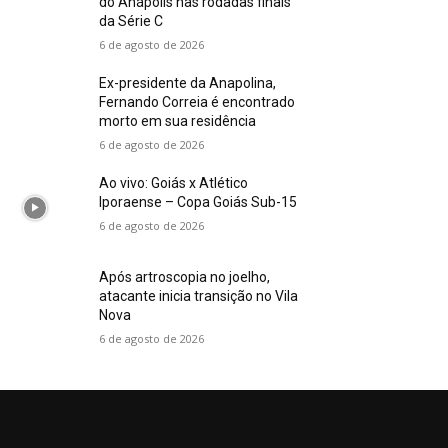
do Anápolis nas rodadas finais
da Série C
6 de agosto de 2026
Ex-presidente da Anapolina,
Fernando Correia é encontrado
morto em sua residência
6 de agosto de 2026
Ao vivo: Goiás x Atlético
Iporaense – Copa Goiás Sub-15
6 de agosto de 2026
Após artroscopia no joelho,
atacante inicia transição no Vila
Nova
6 de agosto de 2026