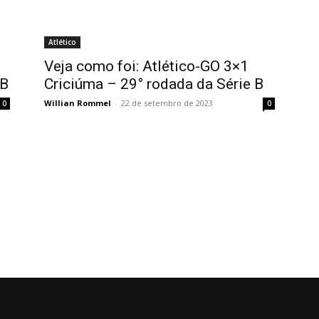
Atlético
Veja como foi: Atlético-GO 3×1
 B
Criciúma – 29° rodada da Série B
Willian Rommel
-
22 de setembro de 2023
0
0