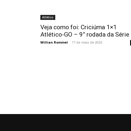
Atlético
Veja como foi: Criciúma 1×1
Atlético-GO – 9° rodada da Série
Willian Rommel
-
17 de maio de 2026