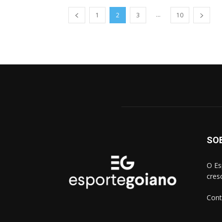
...
1
2
3
10
SO
O Es
cres
Cont