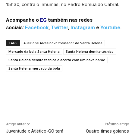
15h30, contra o Inhumas, no Pedro Romualdo Cabral.
Acompanhe o
EG
também nas redes
sociais:
Facebook
,
Twitter
,
Instagram
e
Youtube
.
TAGS
Auecione Alves novo treinador do Santa Helena
Mercado da bola Santa Helena
Santa Helena demite técnico
Santa Helena demite técnico e acerta com um novo nome
Santa Helena mercado da bola
Facebook
Twitter
Pinterest
W
Artigo anterior
Próximo artigo
Juventude x Atlético-GO terá
Quatro times goianos