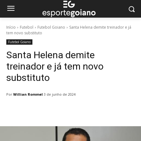
Início
Futebol
Futebol Goiano
Santa Helena demite treinador e já
tem novo substituto
Futebol Goiano
Santa Helena demite
treinador e já tem novo
substituto
Por
Willian Rommel
3 de junho de 2024
Facebook
Twitter
Pinterest
W