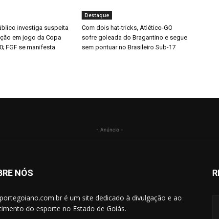
Destaque
úblico investiga suspeita
Com dois hat-tricks, Atlético-GO
ação em jogo da Copa
sofre goleada do Bragantino e segue
0; FGF se manifesta
sem pontuar no Brasileiro Sub-17
- Anúncio -
BRE NÓS
R
portegoiano.com.br é um site dedicado à divulgação e ao
cimento do esporte no Estado de Goiás.