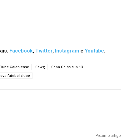
ais:
Facebook
,
Twitter
,
Instagram
e
Youtube
.
 Clube Goianiense
Cewg
Copa Goiás sub-13
nova futebol clube
terest
WhatsApp
Próximo artigo