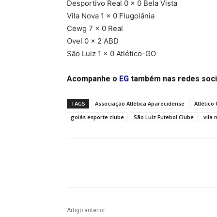
Desportivo Real 0 x 0 Bela Vista
Vila Nova 1 x 0 Flugoiânia
Cewg 7 x 0 Real
Ovel 0 x 2 ABD
São Luiz 1 x 0 Atlético-GO
Acompanhe o
EG
também nas redes soci
TAGS
Associação Atlética Aparecidense
Atlético
goiás esporte clube
São Luiz Futebol Clube
vila 
Facebook
Twitter
Pin
Artigo anterior