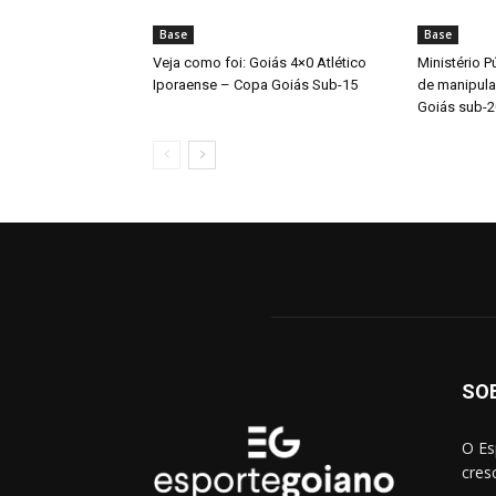
Base
Base
Veja como foi: Goiás 4×0 Atlético
Ministério P
Iporaense – Copa Goiás Sub-15
de manipul
Goiás sub-2
SO
O Es
cres