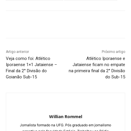
Facebook
Twitter
Pinterest
W
Artigo anterior
Próximo artigo
Veja como foi: Atlético
Atlético Iporaense e
Iporaense 1×1 Jataiense –
Jataiense ficam no empate
Final da 2° Divisão do
na primeira final da 2° Divisão
Goianão Sub-15
do Sub-15
Willian Rommel
Jornalista formado na UFG. Pós graduado em jornalismo