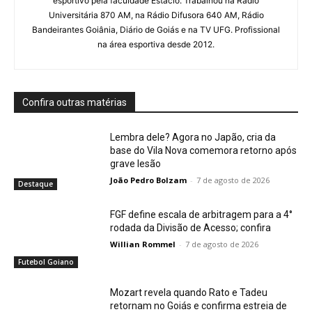
esportivo pela faculdade Estácio. Trabalhou na Rádio
Universitária 870 AM, na Rádio Difusora 640 AM, Rádio
Bandeirantes Goiânia, Diário de Goiás e na TV UFG. Profissional
na área esportiva desde 2012.
Confira outras matérias
Lembra dele? Agora no Japão, cria da
base do Vila Nova comemora retorno após
grave lesão
João Pedro Bolzam
-
7 de agosto de 2026
Destaque
FGF define escala de arbitragem para a 4°
rodada da Divisão de Acesso; confira
Willian Rommel
-
7 de agosto de 2026
Futebol Goiano
Mozart revela quando Rato e Tadeu
retornam no Goiás e confirma estreia de