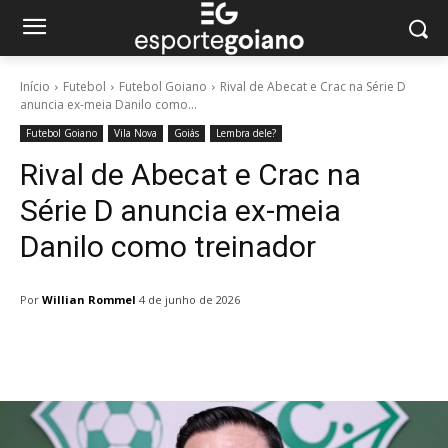
Início
Futebol
Futebol Goiano
Rival de Abecat e Crac na Série D
anuncia ex-meia Danilo como...
Futebol Goiano
Vila Nova
Goiás
Lembra dele?
Rival de Abecat e Crac na
Série D anuncia ex-meia
Danilo como treinador
Por
Willian Rommel
4 de junho de 2026
Facebook
Twitter
Pinterest
W