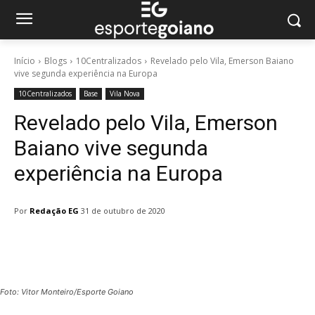
Início
Blogs
10Centralizados
Revelado pelo Vila, Emerson Baiano
vive segunda experiência na Europa
10Centralizados
Base
Vila Nova
Revelado pelo Vila, Emerson
Baiano vive segunda
experiência na Europa
Por
Redação EG
31 de outubro de 2020
Facebook
Twitter
Pinterest
W
Foto: Vitor Monteiro/Esporte Goiano