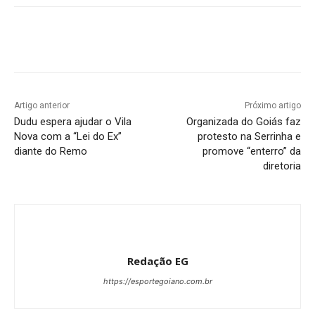
Facebook
Twitter
Pinterest
W
Artigo anterior
Próximo artigo
Dudu espera ajudar o Vila
Organizada do Goiás faz
Nova com a “Lei do Ex”
protesto na Serrinha e
diante do Remo
promove “enterro” da
diretoria
Redação EG
https://esportegoiano.com.br