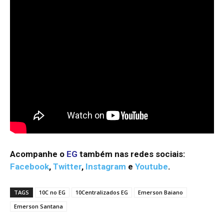
Acompanhe o
EG
também nas redes sociais:
Facebook
,
Twitter
,
Instagram
e
Youtube
.
TAGS
10C no EG
10Centralizados EG
Emerson Baiano
Emerson Santana