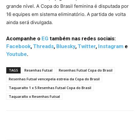
grande nível. A Copa do Brasil feminina é disputada por
16 equipes em sistema eliminatório. A partida de volta
ainda será divulgada.
Acompanhe o
EG
também nas redes sociais:
Facebook
,
Threads
,
Bluesky
,
Twitter
,
Instagram
e
Youtube
.
TAGS
Resenhas Futsal
Resenhas Futsal Copa do Brasil
Resenhas Futsal vencepela estreia da Copa do Brasil
Taquaralto 1 x 5 Resenhas Futsal Copa do Brasil
Taquaralto x Resenhas Futsal
Facebook
Twitter
Pinterest
W