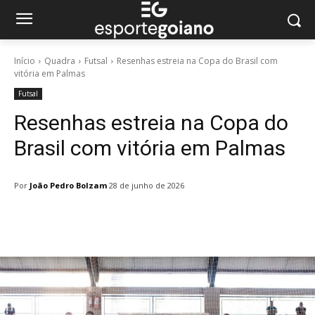
Início
Quadra
Futsal
Resenhas estreia na Copa do Brasil com
vitória em Palmas
Futsal
Resenhas estreia na Copa do
Brasil com vitória em Palmas
Por
João Pedro Bolzam
28 de junho de 2026
Facebook
Twitter
Pinterest
W