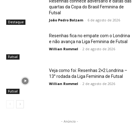
Resenhas conhece adversário e datas das
quartas da Copa do Brasil Feminina de
Futsal
João Pedro Bolzam
-
6 de agosto de 2026
Destaque
Resenhas fica no empate com o Londrina
e não avança na Liga Feminina de Futsal
Willian Rommel
-
2 de agosto de 2026
Futsal
Veja como foi: Resenhas 2×2 Londrina –
13° rodada da Liga Feminina de Futsal
Willian Rommel
-
2 de agosto de 2026
Futsal
- Anúncio -