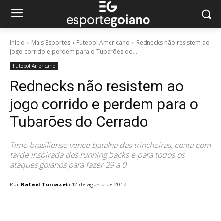
Início
Mais Esportes
Futebol Americano
Rednecks não resistem ao
jogo corrido e perdem para o Tubarões do...
Futebol Americano
Rednecks não resistem ao
jogo corrido e perdem para o
Tubarões do Cerrado
Time brasiliense vence batalha das trincheiras, conta com
tarde inspirada dos running backs e para todos os
ataques goianos para fazer 29 a 0
Por
Rafael Tomazeti
12 de agosto de 2017
Facebook
Twitter
Pinterest
W