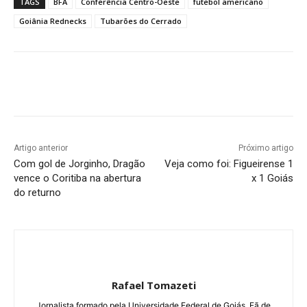
TAGS
BFA
Conferência Centro-Oeste
futebol americano
Goiânia Rednecks
Tubarões do Cerrado
Facebook
Twitter
Pinterest
W
Artigo anterior
Próximo artigo
Com gol de Jorginho, Dragão
Veja como foi: Figueirense 1
vence o Coritiba na abertura
x 1 Goiás
do returno
Rafael Tomazeti
Jornalista formado pela Universidade Federal de Goiás. Fã de