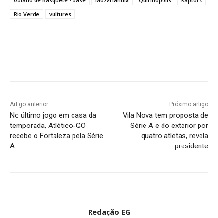
Goiano de Basquete - base
Mozarlândia
Quirinópolis
Raptors
Rio Verde
vultures
Facebook
Twitter
Pinterest
W
Artigo anterior
Próximo artigo
No último jogo em casa da
Vila Nova tem proposta de
temporada, Atlético-GO
Série A e do exterior por
recebe o Fortaleza pela Série
quatro atletas, revela
A
presidente
Redação EG