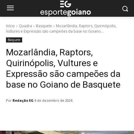
Início
Quadra
Basquete
Mozarlândia, Raptors, Quirinópolis,
Vultures e Expressão são campeões da base no Goiano...
Basquete
Mozarlândia, Raptors,
Quirinópolis, Vultures e
Expressão são campeões da
base no Goiano de Basquete
Por
Redação EG
4 de dezembro de 2024
Facebook
Twitter
Pinterest
W