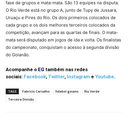
fase de grupos e mata-mata. São 13 equipes na disputa.
O Rio Verde está no grupo A, junto de Tupy de Jussara,
Uruaçu e Pires do Rio. Os dois primeiros colocados de
cada grupo e os dois melhores terceiros colocados da
competição, avançam para as quartas de finais. O mata-
mata será disputado em jogos de ida e volta. Os finalistas
do campeonato, conquistam o acesso à segunda divisão
do Goianão.
Acompanhe o
EG
também nas redes
sociais:
Facebook
,
Twitter
,
Instagram
e
Youtube
.
TAGS
Fabrício Carvalho
futebol goiano
Rio Verde
Terceira Divisão
Facebook
Twitter
Pinterest
W