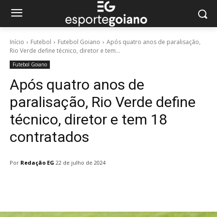
Início
Futebol
Futebol Goiano
Após quatro anos de paralisação,
Rio Verde define técnico, diretor e tem...
Futebol Goiano
Após quatro anos de
paralisação, Rio Verde define
técnico, diretor e tem 18
contratados
Por
Redação EG
22 de julho de 2024
Facebook
Twitter
Pinterest
W